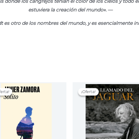
ís donde los
cangrejos tenían el color de los cielos y todo
e
estuviera
la creación del mundo».
—
 es otro de los nombres del
mundo, y es esencialmente in
ferta!
ferta!
¡Oferta!
¡Oferta!