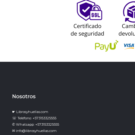
Nosotros
☛ Librosyhuellas.com
☏ Teléfono: +573153325555
✆ Whatsapp: +573153325555
✉ info@librosyhuellas.com