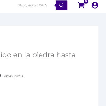
Búsqueda
de
productos
ído en la piedra hasta
El
0
+envío gratis
precio
actual
es: