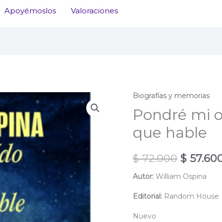
Apoyémoslos
Valoraciones
Biografías y memorias
Pondré mi o
que hable
El
$
72.000
$
57.60
precio
Autor:
William Ospina
original
Editorial:
Random House
era:
Nuevo