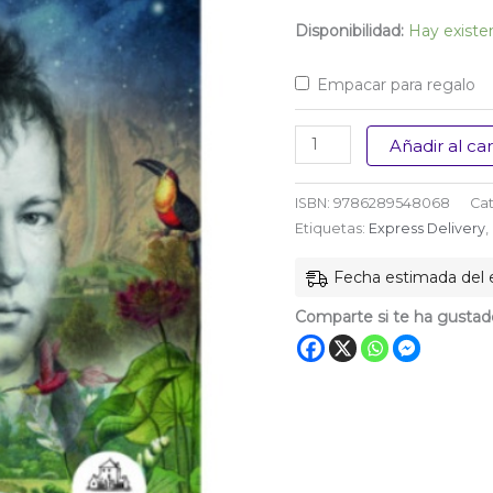
$ 72.000
Disponibilidad:
Hay existe
Empacar para regalo
Pondré
Añadir al car
mi
oído
ISBN:
9786289548068
Ca
en
Etiquetas:
Express Delivery
,
la
Fecha estimada del e
piedra
hasta
Comparte si te ha gustad
que
hable
cantidad