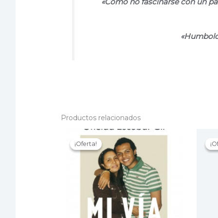
«Cómo no fascinarse con un pa
«Humboldt
Productos relacionados
¡Oferta!
¡Oferta!
¡O
¡O