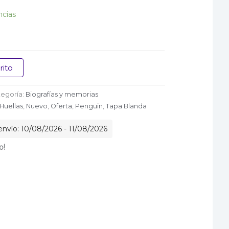
.
$ 57.600.
ncias
rito
tegoría:
Biografías y memorias
Huellas
,
Nuevo
,
Oferta
,
Penguin
,
Tapa Blanda
nvío: 10/08/2026 - 11/08/2026
o!