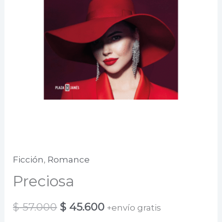
Ficción
,
Romance
Preciosa
El
El
$
57.000
$
45.600
+envío gratis