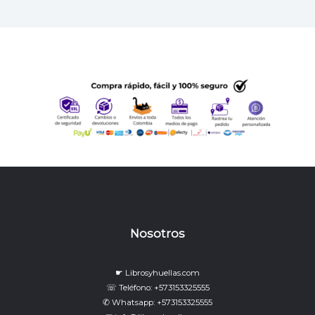
Nosotros
☛ Librosyhuellas.com
☏ Teléfono: +573153325555
✆ Whatsapp: +573153325555