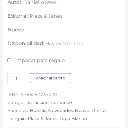
precio
precio
Autor:
Danielle Steel
original
actual
Editorial:
Plaza & Janés
era:
es:
Nuevo
$ 57.000.
$ 45.600.
Disponibilidad:
Hay existencias
Empacar para regalo
Preciosa
Añadir al carrito
cantidad
ISBN:
9786287737020
Categorías:
Ficción
,
Romance
Etiquetas:
Huellas
,
Novedades
,
Nuevo
,
Oferta
,
Penguin
,
Plaza & Janés
,
Tapa Blanda