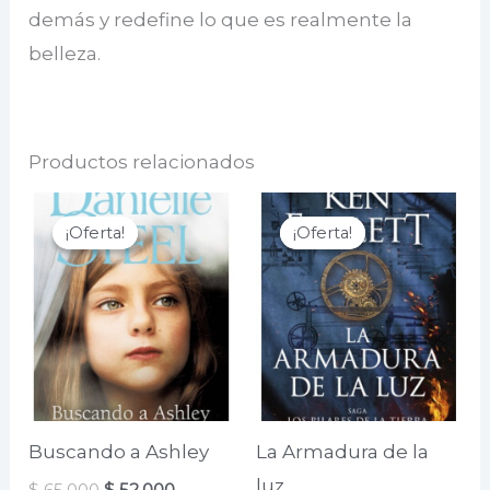
demás y redefine lo que es realmente la
belleza.
Productos relacionados
¡Oferta!
¡Oferta!
¡Oferta!
¡Oferta!
Buscando a Ashley
La Armadura de la
luz
El
El
$
65.000
$
52.000