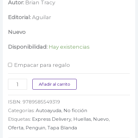
precio
precio
Autor:
Brian Tracy
original
actual
Editorial:
Aguilar
era:
es:
Nuevo
$ 62.000.
$ 49.600.
Disponibilidad:
Hay existencias
Empacar para regalo
Si
Añadir al carrito
lo
ISBN:
9789585549319
crees,
Categorías:
Autoayuda
,
No ficción
lo
Etiquetas:
Express Delivery
,
Huellas
,
Nuevo
,
creas
Oferta
,
Penguin
,
Tapa Blanda
cantidad