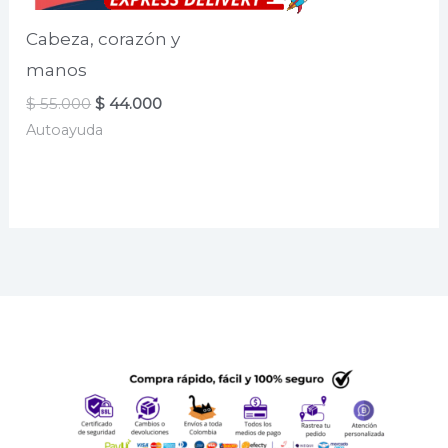
Cabeza, corazón y
manos
El
El
$
55.000
$
44.000
precio
precio
Autoayuda
original
actual
era:
es:
$ 55.000.
$ 44.000.