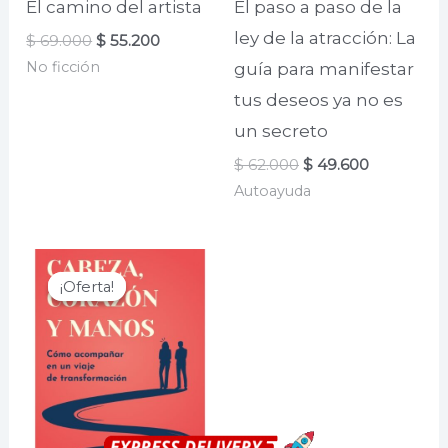
El camino del artista
El paso a paso de la
ley de la atracción: La
El
El
$
69.000
$
55.200
precio
precio
No ficción
guía para manifestar
original
actual
era:
es:
tus deseos ya no es
$ 69.000.
$ 55.200.
un secreto
El
El
$
62.000
$
49.600
precio
precio
Autoayuda
original
actual
era:
es:
$ 62.000.
$ 49.600.
¡Oferta!
¡Oferta!