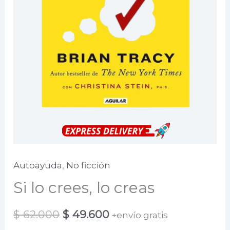
Autoayuda
,
No ficción
Si lo crees, lo creas
El
El
$
62.000
$
49.600
+envío gratis