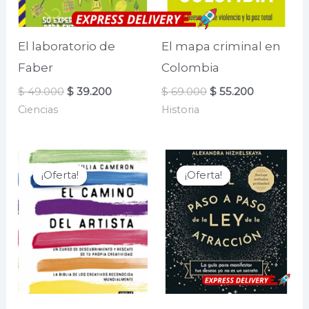
El laboratorio de
El mapa criminal en
Faber
Colombia
El
El
El
El
$
49.000
$
39.200
$
69.000
$
55.200
precio
precio
precio
precio
Ciencias
Historia
original
actual
original
actual
era:
es:
era:
es:
$ 49.000.
$ 39.200.
$ 69.000.
$ 55.200.
¡Oferta!
¡Oferta!
¡Oferta!
¡Oferta!