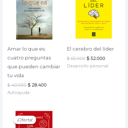
Amar lo que es:
El cerebro del líder
cuatro preguntas
El
El
$
65.000
$
52.000
precio
precio
Desarrollo personal
que pueden cambiar
original
actual
era:
es:
tu vida
$ 65.000.
$ 52.000.
El
El
$
40.000
$
28.400
precio
precio
Autoayuda
original
actual
era:
es:
$ 40.000.
$ 28.400.
¡Oferta!
¡Oferta!