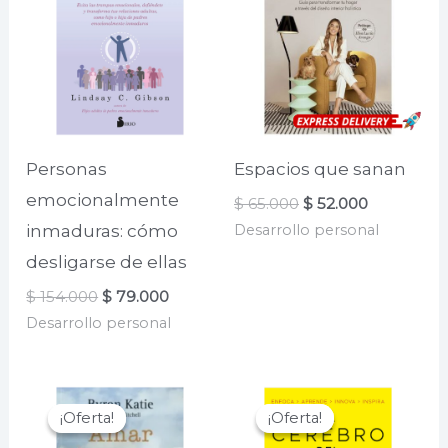
Personas
Espacios que sanan
emocionalmente
El
El
$
65.000
$
52.000
precio
precio
Desarrollo personal
inmaduras: cómo
original
actual
era:
es:
desligarse de ellas
$ 65.000.
$ 52.000.
El
El
$
154.000
$
79.000
precio
precio
Desarrollo personal
original
actual
era:
es:
$ 154.000.
$ 79.000.
¡Oferta!
¡Oferta!
¡Oferta!
¡Oferta!