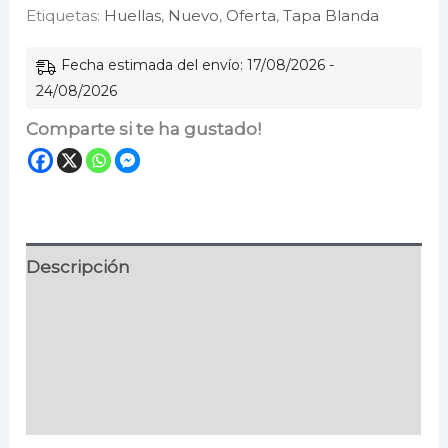
Etiquetas:
Huellas
,
Nuevo
,
Oferta
,
Tapa Blanda
cantidad
Fecha estimada del envío: 17/08/2026 -
24/08/2026
Comparte si te ha gustado!
Descripción
Información adicional
Especificaciones
Valoraciones (0)