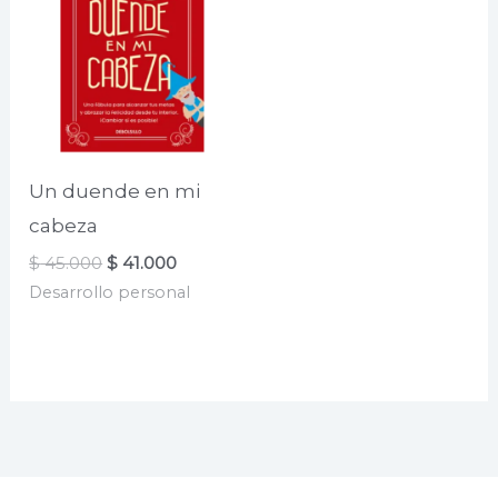
Un duende en mi
cabeza
El
El
$
45.000
$
41.000
precio
precio
Desarrollo personal
original
actual
era:
es:
$ 45.000.
$ 41.000.