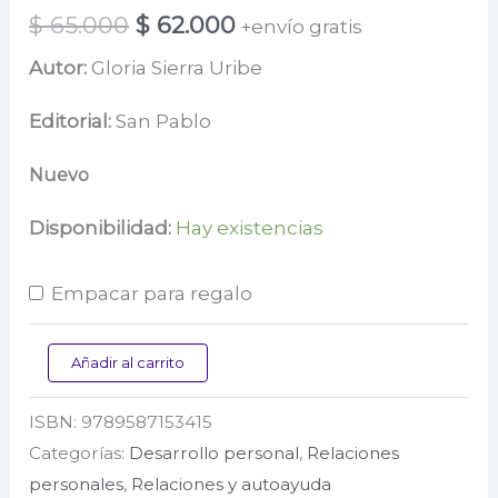
El
El
$
65.000
$
62.000
+envío gratis
precio
precio
Autor:
Gloria Sierra Uribe
original
actual
Editorial:
San Pablo
era:
es:
Nuevo
$ 65.000.
$ 62.000.
Disponibilidad:
Hay existencias
Empacar para regalo
Si
Añadir al carrito
nos
ISBN:
9789587153415
amamos,
Categorías:
Desarrollo personal
,
Relaciones
amémonos
personales
,
Relaciones y autoayuda
bien