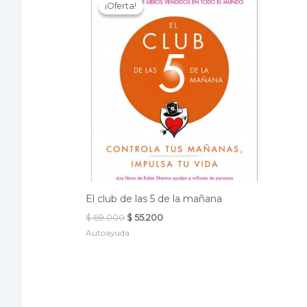
¡Oferta!
¡Oferta!
El club de las 5 de la mañana
El
El
$
69.000
$
55.200
precio
precio
Autoayuda
original
actual
era:
es:
$ 69.000.
$ 55.200.