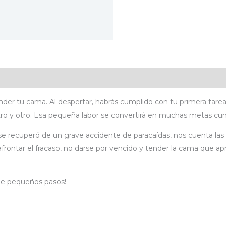
icaciones
Valoraciones (0)
der tu cama. Al despertar, habrás cumplido con tu primera tarea
tro y otro. Esa pequeña labor se convertirá en muchas metas cu
y se recuperó de un grave accidente de paracaídas, nos cuenta las 
frontar el fracaso, no darse por vencido y tender la cama que a
de pequeños pasos!