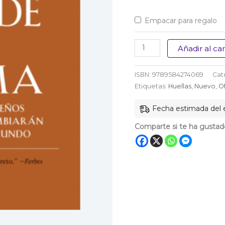
Empacar para regalo
Tiende
Añadir al car
tu
cama
ISBN:
9789584274069
Cat
cantidad
Etiquetas:
Huellas
,
Nuevo
,
O
Fecha estimada del e
Comparte si te ha gustad