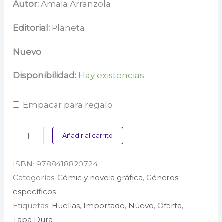
precio
precio
Autor:
Amaia Arranzola
original
actual
Editorial:
Planeta
era:
es:
Nuevo
$ 219.000.
$ 111.000.
Disponibilidad:
Hay existencias
Empacar para regalo
Totoro
Añadir al carrito
y
ISBN:
9788418820724
yo
Categorías:
Cómic y novela gráfica
,
Géneros
cantidad
específicos
Etiquetas:
Huellas
,
Importado
,
Nuevo
,
Oferta
,
Tapa Dura