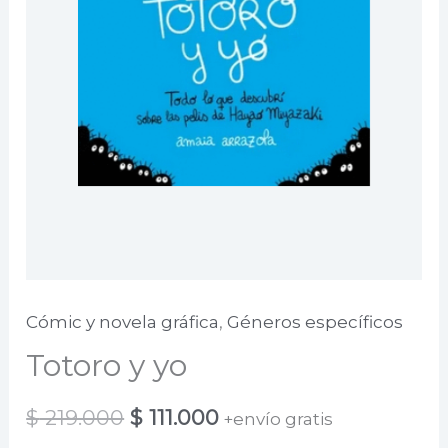
Cómic y novela gráfica
,
Géneros específicos
Totoro y yo
El
El
$
219.000
$
111.000
+envío gratis