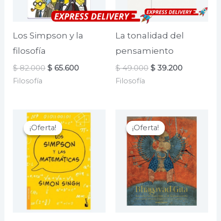
Los Simpson y la
La tonalidad del
filosofía
pensamiento
El
El
El
El
$
82.000
$
65.600
$
49.000
$
39.200
precio
precio
precio
precio
Filosofía
Filosofía
original
actual
original
actual
era:
es:
era:
es:
$ 82.000.
$ 65.600.
$ 49.000.
$ 39.200.
¡Oferta!
¡Oferta!
¡Oferta!
¡Oferta!