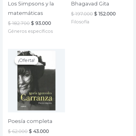
Los Simpsons y la
Bhagavad Gita
matemáticas
El
El
$
197.000
$
152.000
precio
precio
Filosofía
El
El
$
182.700
$
93.000
original
actual
precio
precio
era:
es:
Géneros específicos
original
actual
$ 197.000.
$ 152.000
era:
es:
$ 182.700.
$ 93.000.
¡Oferta!
¡Oferta!
Poesía completa
El
El
$
62.000
$
43.000