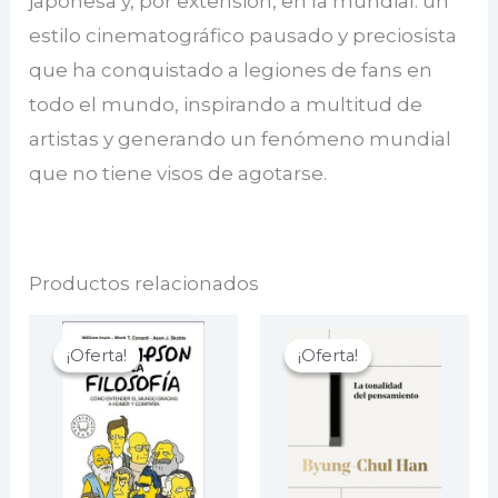
japonesa y, por extensión, en la mundial: un
estilo cinematográfico pausado y preciosista
que ha conquistado a legiones de fans en
todo el mundo, inspirando a multitud de
artistas y generando un fenómeno mundial
que no tiene visos de agotarse.
Productos relacionados
¡Oferta!
¡Oferta!
¡Oferta!
¡Oferta!