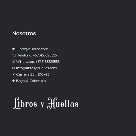
Nosotros
☛ Librosyhuellas.com
☏ Teléfono: +573153325555
✆ Whatsapp: +573153325555
✉ info@librosyhuellas.com
☀ Carrera 23 #100-43
✈ Bogotá, Colombia