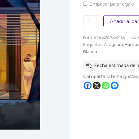
Empacar para regalo
Un
Añadir al car
animal
salvaje
ISBN:
9786287659469
Cat
cantidad
Etiquetas:
Alfaguara
,
Huellas
Blanda
Fecha estimada del 
Comparte si te ha gustad