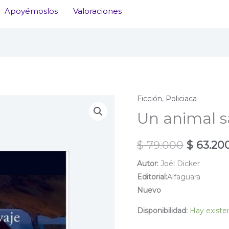
Apoyémoslos
Valoraciones
Ficción
,
Policiaca
Un animal s
El
$
79.000
$
63.20
precio
Autor:
Joël Dicker
Editorial:
Alfaguara
original
Nuevo
era:
Disponibilidad:
Hay existe
$ 79.00