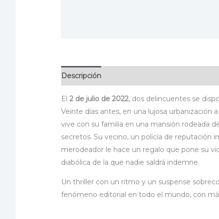
Descripción
Información adicional
Especif
El
2 de julio de 2022
, dos delincuentes se disp
Veinte días antes, en una lujosa urbanización 
vive con su familia en una mansión rodeada d
secretos. Su vecino, un policía de reputación i
merodeador le hace un regalo que pone su vida e
diabólica de la que nadie saldrá indemne.
Un thriller con un ritmo y un suspense sobrec
fenómeno editorial en todo el mundo, con más