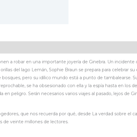
icaciones
Valoraciones (0)
onen a robar en una importante joyería de Ginebra. Un incidente 
a orillas del lago Lemán, Sophie Braun se prepara para celebrar s
e bosques, pero su idílico mundo está a punto de tambalearse.
rreprochable, se ha obsesionado con ella y la espía hasta en los d
n peligro. Serán necesarios varios viajes al pasado, lejos de Gine
ogedores, que nos recuerda por qué, desde La verdad sobre el ca
 de veinte millones de lectores.