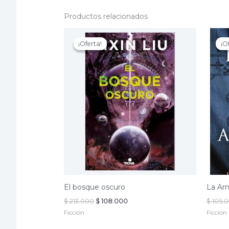
Productos relacionados
¡Oferta!
¡Oferta!
¡O
¡O
El bosque oscuro
La Arm
El
El
$
213.000
$
108.000
$
105.
precio
precio
Ficción
Ficción
original
actual
era:
es: