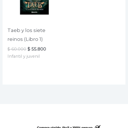
Taeb y los siete
reinos (Libro 1)
El
El
$
60.000
$
55.800
precio
precio
Infantil y juvenil
original
actual
era:
es:
$ 60.000.
$ 55.800.