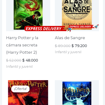
Harry Potter y la
Alas de Sangre
cámara secreta
El
El
$
89.000
$
79.200
precio
precio
Infantil y juvenil
(Harry Potter 2)
original
actual
era:
es:
El
El
$
52.000
$
48.000
$ 89.000.
$ 79.200.
precio
precio
Infantil y juvenil
original
actual
era:
es:
$ 52.000.
$ 48.000.
¡Oferta!
¡Oferta!