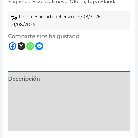
Etiquetas:
Huellas
,
Nuevo
,
Oferta
,
Tapa Blanda
espinas
(No.1
Fecha estimada del envío: 14/08/2026 -
-
21/08/2026
Saga).
Comparte si te ha gustado!
Nueva
presentación
cantidad
Descripción
Información adicional
Especificaciones
Valoraciones (0)