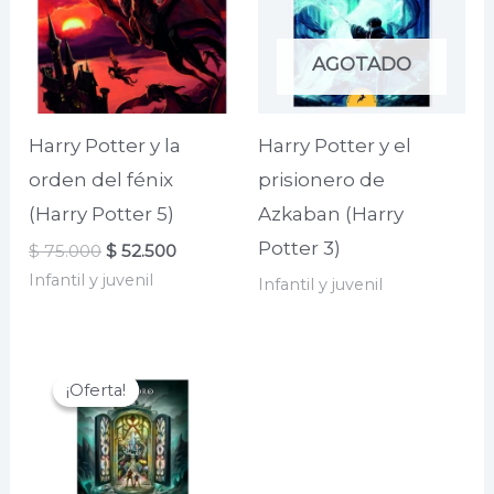
AGOTADO
Harry Potter y la
Harry Potter y el
orden del fénix
prisionero de
(Harry Potter 5)
Azkaban (Harry
Potter 3)
El
El
$
75.000
$
52.500
precio
precio
Infantil y juvenil
Infantil y juvenil
original
actual
era:
es:
$ 75.000.
$ 52.500.
¡Oferta!
¡Oferta!