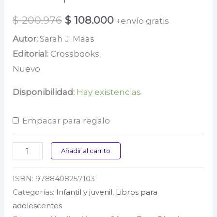
El
El
$
200.976
$
108.000
+envío gratis
precio
precio
Autor:
Sarah J. Maas
Editorial:
Crossbooks
original
actual
Nuevo
era:
es:
$ 200.976.
$ 108.000.
Disponibilidad:
Hay existencias
Empacar para regalo
Una
Añadir al carrito
corte
ISBN:
9788408257103
de
Categorías:
Infantil y juvenil
,
Libros para
rosas
adolescentes
y