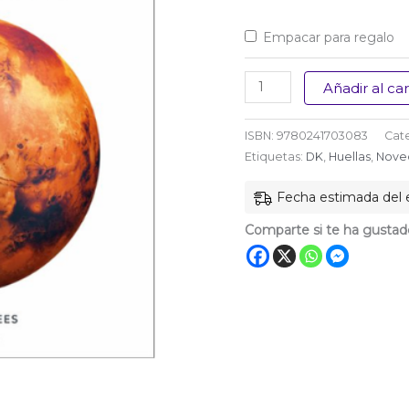
Empacar para regalo
Universo
Añadir al car
cantidad
ISBN:
9780241703083
Cat
Etiquetas:
DK
,
Huellas
,
Nove
Fecha estimada del 
Comparte si te ha gustad