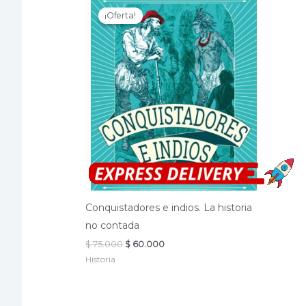
¡Oferta!
¡Oferta!
Conquistadores e indios. La historia
no contada
El
El
$
75.000
$
60.000
precio
precio
Historia
original
actual
era:
es:
$ 75.000.
$ 60.000.