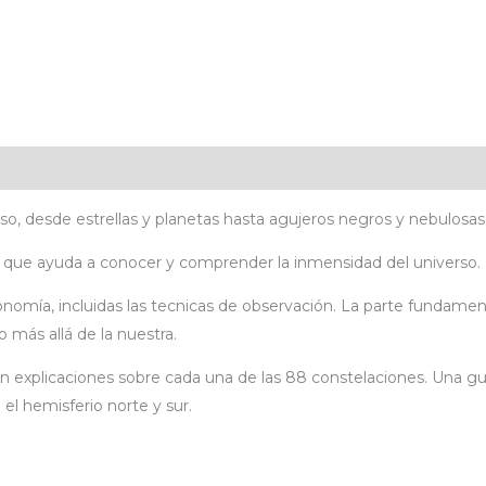
icaciones
Valoraciones (0)
erso, desde estrellas y planetas hasta agujeros negros y nebulosas
as, que ayuda a conocer y comprender la inmensidad del universo.
ía, incluidas las tecnicas de observación. La parte fundamental
o más allá de la nuestra.
con explicaciones sobre cada una de las 88 constelaciones. Una g
 el hemisferio norte y sur.