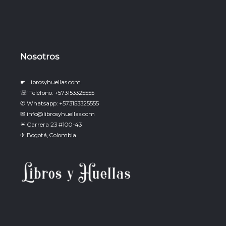
Nosotros
☛ Librosyhuellas.com
☏ Teléfono: +573153325555
✆ Whatsapp: +573153325555
✉ info@librosyhuellas.com
☀ Carrera 23 #100-43
✈ Bogotá, Colombia