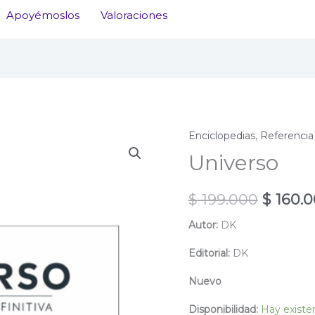
Apoyémoslos
Valoraciones
Enciclopedias
,
Referencia
Universo
El
$
199.000
$
160.0
precio
Autor:
DK
origina
Editorial:
DK
era:
Nuevo
$ 199.0
Disponibilidad:
Hay existe