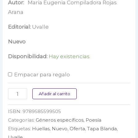
precio
precio
Autor:
Maria Eugenia Compiladora Rojas
Arana
original
actual
era:
es:
Editorial:
Uvalle
$ 32.000.
$ 31.000.
Nuevo
Disponibilidad:
Hay existencias
Empacar para regalo
Vidas
Añadir al carrito
ficciones
ISBN:
9789585599505
y
Categorías:
Géneros específicos
,
Poesía
poemas
Etiquetas:
Huellas
,
Nuevo
,
Oferta
,
Tapa Blanda
,
cantidad
Uvalle