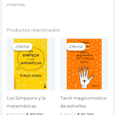
mismos.
Productos relacionados
¡Oferta!
¡Oferta!
¡Oferta!
¡Oferta!
Los Simpsons y la
Tarot magicomistico
matemáticas
de estrellas
El
El
El
El
$
182.700
$
93.000
$
89.100
$
55.200