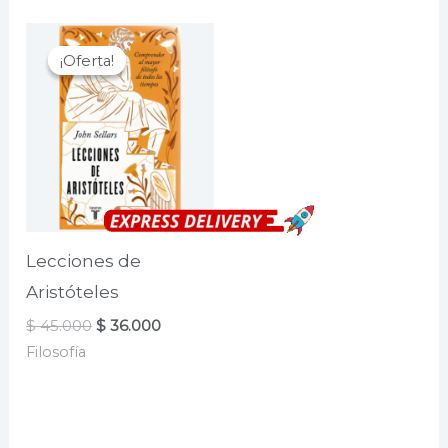
$ 52.000.
$ 41.600.
¡Oferta!
¡Oferta!
Lecciones de
Aristóteles
El
El
$
45.000
$
36.000
precio
precio
Filosofía
original
actual
era:
es:
$ 45.000.
$ 36.000.