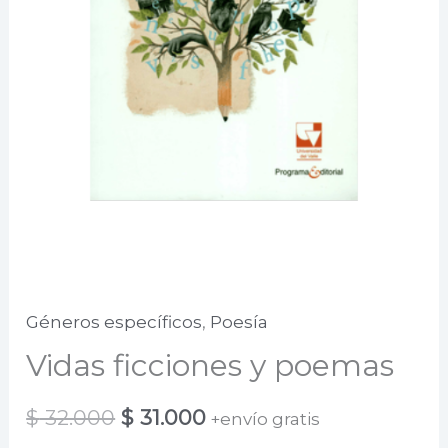
Géneros específicos
,
Poesía
Vidas ficciones y poemas
El
El
$
32.000
$
31.000
+envío gratis