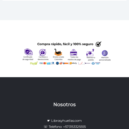
Nosotros
☛ Librosyhuellas.com
☏ Teléfono: +573153325555