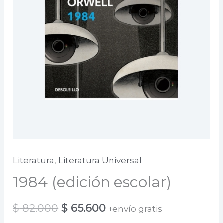
Literatura
,
Literatura Universal
1984 (edición escolar)
El
El
$
82.000
$
65.600
+envío gratis