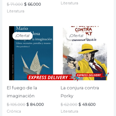
precio
precio
Literatura
El
El
$
71.000
$
66.000
original
actual
precio
precio
era:
es:
Literatura
original
actual
$ 65.000.
$ 52.000.
era:
es:
$ 71.000.
$ 66.000.
¡Oferta!
¡Oferta!
¡Oferta!
¡Oferta!
El fuego de la
La conjura contra
imaginación
Porky
El
El
El
El
$
105.000
$
84.000
$
62.000
$
49.600
precio
precio
precio
precio
Crónica
Literatura
original
actual
original
actual