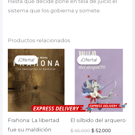
Hasta que decide pone en tela de juicio el
sistema que los gobierna y somete.
Productos relacionados
¡Oferta!
¡Oferta!
¡Oferta!
¡Oferta!
Frahona: La libertad
El silbido del arquero
fue su maldición
El
El
$
65.000
$
52.000