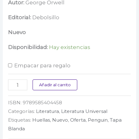
precio
precio
Autor:
George Orwell
original
actual
Editorial:
Debolsillo
era:
es:
Nuevo
$ 82.000.
$ 65.600.
Disponibilidad:
Hay existencias
Empacar para regalo
1984
Añadir al carrito
(edición
ISBN:
9789585404458
escolar)
Categorías:
Literatura
,
Literatura Universal
cantidad
Etiquetas:
Huellas
,
Nuevo
,
Oferta
,
Penguin
,
Tapa
Blanda