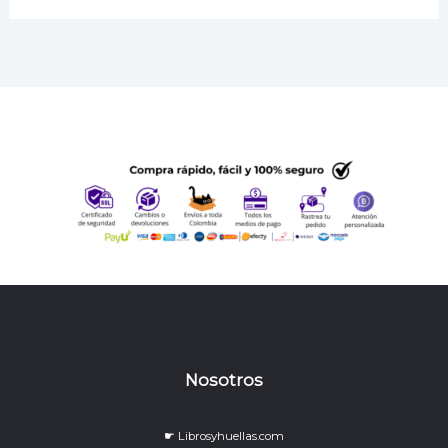
Nosotros
☛ Librosyhuellas.com