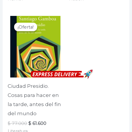
original
actual
original
actual
era:
es:
era:
es:
$ 69.000.
$ 55.200.
$ 67.000.
$ 53.600.
¡Oferta!
¡Oferta!
Ciudad Presidio.
Cosas para hacer en
la tarde, antes del fin
del mundo
El
El
$
77.000
$
61.600
precio
precio
Literatura