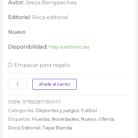
precio
precio
Autor:
Jesús Bengoechea
original
actual
Editorial:
Roca editorial
era:
es:
Nuevo
$ 65.000.
$ 43.800.
Disponibilidad:
Hay existencias
Empacar para regalo
ADN
Añadir al carrito
madrid
ISBN:
9786287784017
cantidad
Categorías:
Deportes y juegos
,
Fútbol
Etiquetas:
Huellas
,
Novedades
,
Nuevo
,
Oferta
,
Roca Editorial
,
Tapa Blanda