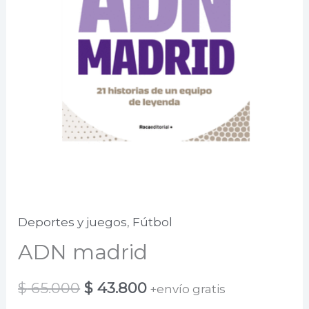
Deportes y juegos
,
Fútbol
ADN madrid
El
El
$
65.000
$
43.800
+envío gratis