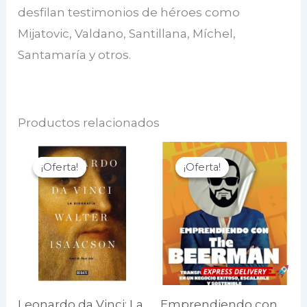
desfilan testimonios de héroes como
Mijatovic, Valdano, Santillana, Míchel,
Santamaría y otros.
Productos relacionados
¡Oferta!
¡Oferta!
¡Oferta!
¡Oferta!
Leonardo da Vinci: La
Emprendiendo con