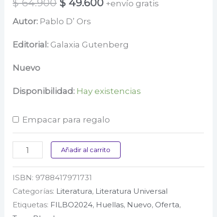
El
El
$
64.900
$
49.600
+envío gratis
precio
precio
Autor:
Pablo D’ Ors
original
actual
Editorial:
Galaxia Gutenberg
era:
es:
Nuevo
$ 64.900.
$ 49.600.
Disponibilidad:
Hay existencias
Empacar para regalo
Andanzas
Añadir al carrito
del
ISBN:
9788417971731
impresor
Categorías:
Literatura
,
Literatura Universal
zollinger
Etiquetas:
FILBO2024
,
Huellas
,
Nuevo
,
Oferta
,
cantidad