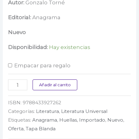
precio
precio
Autor:
Gonzalo Torné
original
actual
Editorial:
Anagrama
era:
es:
Nuevo
$ 104.000.
$ 97.000.
Disponibilidad:
Hay existencias
Empacar para regalo
Brujeria
Añadir al carrito
cantidad
ISBN:
9788433927262
Categorías:
Literatura
,
Literatura Universal
Etiquetas:
Anagrama
,
Huellas
,
Importado
,
Nuevo
,
Oferta
,
Tapa Blanda