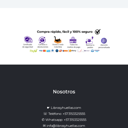
Nosotros
☛ Librosyhuellas.com
☏ Teléfono: +573153325555
✆ Whatsapp: +573153325555
✉ info@librosyhuellas.com