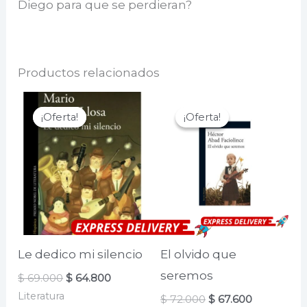
Diego para que se perdieran?
Productos relacionados
¡Oferta!
¡Oferta!
¡Oferta!
¡Oferta!
Le dedico mi silencio
El olvido que
seremos
El
El
$
69.000
$
64.800
precio
precio
Literatura
El
El
$
72.000
$
67.600
original
actual