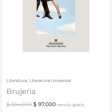
Literatura
,
Literatura Universal
Brujeria
El
El
$
104.000
$
97.000
+envío gratis