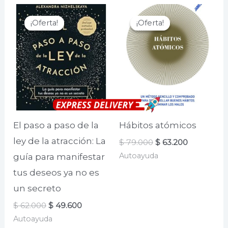
¡Oferta!
¡Oferta!
¡Oferta!
¡Oferta!
El paso a paso de la
Hábitos atómicos
ley de la atracción: La
El
El
$
79.000
$
63.200
precio
precio
Autoayuda
guía para manifestar
original
actual
era:
es:
tus deseos ya no es
$ 79.000.
$ 63.200.
un secreto
El
El
$
62.000
$
49.600
precio
precio
Autoayuda
original
actual