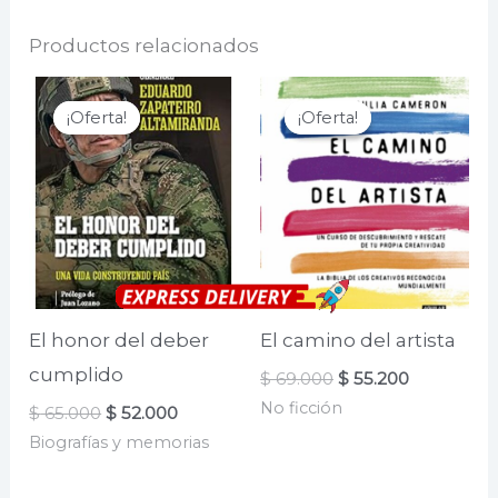
Productos relacionados
¡Oferta!
¡Oferta!
¡Oferta!
¡Oferta!
El honor del deber
El camino del artista
cumplido
El
El
$
69.000
$
55.200
precio
precio
No ficción
El
El
$
65.000
$
52.000
original
actual
precio
precio
era:
es:
Biografías y memorias
original
actual
$ 69.000.
$ 55.200.
era:
es:
$ 65.000.
$ 52.000.