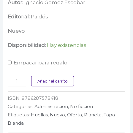
precio
precio
Autor:
Ignacio Gomez Escobar
original
actual
Editorial:
Paidós
era:
es:
Nuevo
$ 55.000.
$ 44.000.
Disponibilidad:
Hay existencias
Empacar para regalo
Cuando
Añadir al carrito
menos
ISBN:
9786287578418
es
Categorías:
Administración
,
No ficción
mas
Etiquetas:
Huellas
,
Nuevo
,
Oferta
,
Planeta
,
Tapa
cantidad
Blanda