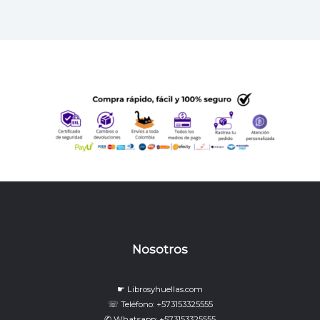
Nosotros
☛ Librosyhuellas.com
☏ Teléfono: +573153325555
✆ Whatsapp: +573153325555