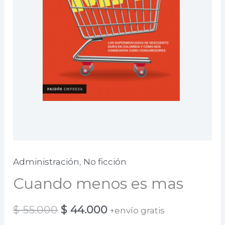
Administración
,
No ficción
Cuando menos es mas
El
El
$
55.000
$
44.000
+envío gratis