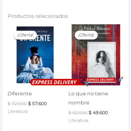
Productos relacionados
¡Oferta!
¡Oferta!
¡Oferta!
¡Oferta!
Diferente
Lo que no tiene
nombre
El
El
$
72.000
$
57.600
precio
precio
Literatura
El
El
$
62.000
$
49.600
original
actual
precio
precio
era:
es:
Literatura
original
actual
$ 72.000.
$ 57.600.
era:
es: