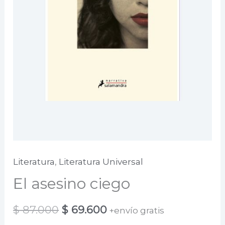
Literatura
,
Literatura Universal
El asesino ciego
El
El
$
87.000
$
69.600
+envío gratis