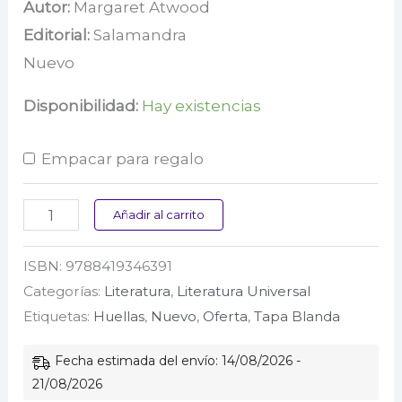
precio
precio
Autor:
Margaret Atwood
Editorial:
Salamandra
original
actual
Nuevo
era:
es:
$ 87.000.
$ 69.600.
Disponibilidad:
Hay existencias
Empacar para regalo
El
Añadir al carrito
asesino
ISBN:
9788419346391
ciego
Categorías:
Literatura
,
Literatura Universal
cantidad
Etiquetas:
Huellas
,
Nuevo
,
Oferta
,
Tapa Blanda
Fecha estimada del envío: 14/08/2026 -
21/08/2026