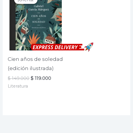
Cien años de soledad
(edición ilustrada)
El
El
$
149.000
$
119.000
precio
precio
Literatura
original
actual
era:
es:
$ 149.000.
$ 119.000.