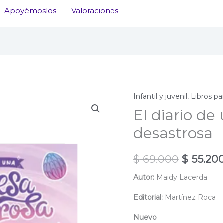
Apoyémoslos
Valoraciones
Infantil y juvenil
,
Libros pa
El diario de
desastrosa
El
$
69.000
$
55.20
precio
Autor:
Maidy Lacerda
original
Editorial:
Martínez Roca
era:
Nuevo