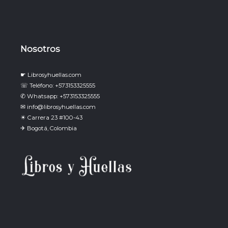
Nosotros
☛ Librosyhuellas.com
☏ Teléfono: +573153325555
✆ Whatsapp: +573153325555
✉ info@librosyhuellas.com
☀ Carrera 23 #100-43
✈ Bogotá, Colombia