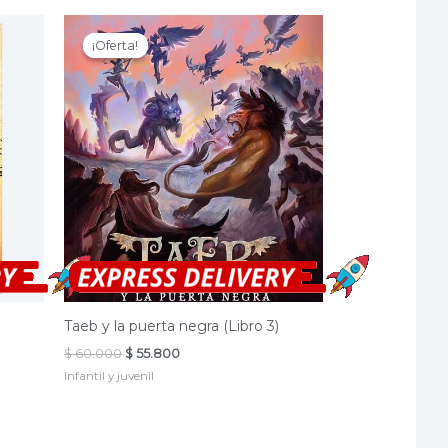
¡Oferta!
¡Oferta!
Taeb y la puerta negra (Libro 3)
El
El
$
60.000
$
55.800
precio
precio
Infantil y juvenil
original
actual
era:
es:
$ 60.000.
$ 55.800.