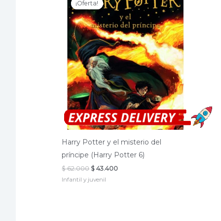
¡Oferta!
¡Oferta!
Harry Potter y el misterio del
príncipe (Harry Potter 6)
El
El
$
62.000
$
43.400
precio
precio
Infantil y juvenil
original
actual
era:
es:
$ 62.000.
$ 43.400.