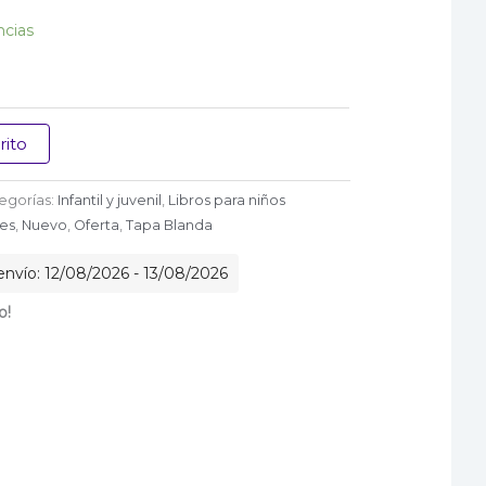
0.
$ 55.200.
ncias
rito
egorías:
Infantil y juvenil
,
Libros para niños
es
,
Nuevo
,
Oferta
,
Tapa Blanda
nvío: 12/08/2026 - 13/08/2026
o!