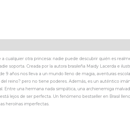
icaciones
Valoraciones (0)
 a cualquier otra princesa: nadie puede descubrir quién es realmen
 nadie soporta. Creada por la autora brasileña Maidy Lacerda e ilu
tir de 9 años nos lleva a un mundo lleno de magia, aventuras escol
a del reino? pero no tiene poderes. Además, es un auténtico imá
mal. Entre una hermana nada simpática, una archienemiga malva
a está lejos de ser perfecta. Un fenómeno bestseller en Brasil lle
 las heroínas imperfectas.