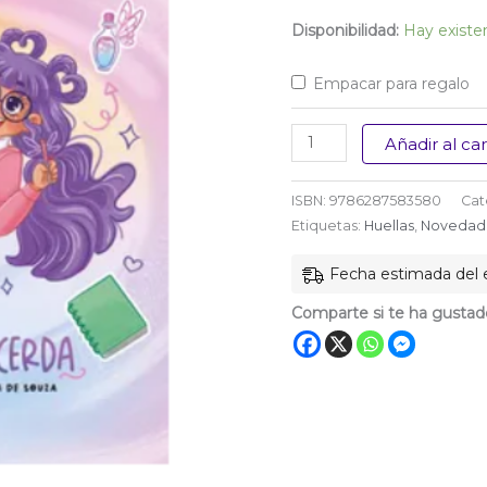
$ 69.00
Disponibilidad:
Hay existe
Empacar para regalo
El
Añadir al car
diario
de
ISBN:
9786287583580
Cat
una
Etiquetas:
Huellas
,
Novedad
princesa
Fecha estimada del e
desastrosa
cantidad
Comparte si te ha gustad