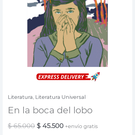
Literatura
,
Literatura Universal
En la boca del lobo
El
El
$
65.000
$
45.500
+envío gratis