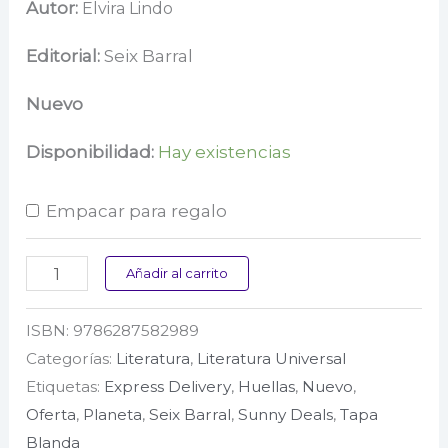
precio
precio
Autor:
Elvira Lindo
original
actual
Editorial:
Seix Barral
era:
es:
Nuevo
$ 65.000.
$ 45.500.
Disponibilidad:
Hay existencias
Empacar para regalo
En
Añadir al carrito
la
ISBN:
9786287582989
boca
Categorías:
Literatura
,
Literatura Universal
del
Etiquetas:
Express Delivery
,
Huellas
,
Nuevo
,
lobo
Oferta
,
Planeta
,
Seix Barral
,
Sunny Deals
,
Tapa
cantidad
Blanda