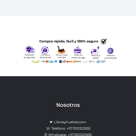
Nosotros
☛ Librosyhuellas.com
☏ Teléfono: +573153325555
✆ Whatsapp: +573153325555