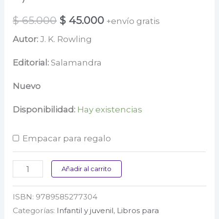
El
El
$
65.000
$
45.000
+envío gratis
precio
precio
Autor:
J. K. Rowling
original
actual
Editorial:
Salamandra
era:
es:
Nuevo
$ 65.000.
$ 45.000.
Disponibilidad:
Hay existencias
Empacar para regalo
Harry
Añadir al carrito
Potter
ISBN:
9789585277304
y
Categorías:
Infantil y juvenil
,
Libros para
las