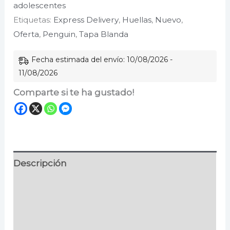
adolescentes
reliquias
Etiquetas:
Express Delivery
,
Huellas
,
Nuevo
,
de
Oferta
,
Penguin
,
Tapa Blanda
la
muerte
Fecha estimada del envío: 10/08/2026 -
(Harry
11/08/2026
Potter
Comparte si te ha gustado!
7)
cantidad
Descripción
Información adicional
Especificaciones