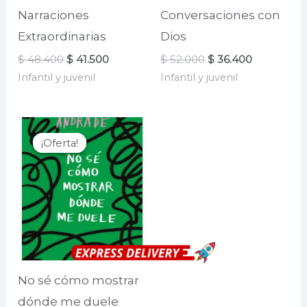
Narraciones
Conversaciones con
Extraordinarias
Dios
El
El
El
El
$
48.400
$
41.500
$
52.000
$
36.400
precio
precio
precio
precio
Infantil y juvenil
Infantil y juvenil
original
actual
original
actual
era:
es:
era:
es:
$ 48.400.
$ 41.500.
$ 52.000.
$ 36.400.
¡Oferta!
¡Oferta!
No sé cómo mostrar
dónde me duele