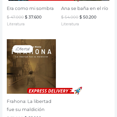
Era como mi sombra
Ana se baña en el río
El
El
El
El
$
47.000
$
37.600
$
54.000
$
50.200
precio
precio
precio
precio
Literatura
Literatura
original
actual
original
actual
era:
es:
era:
es:
$ 47.000.
$ 37.600.
$ 54.000.
$ 50.200.
¡Oferta!
¡Oferta!
Frahona: La libertad
fue su maldición