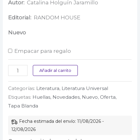
precio
precio
Autor:
Catalina Holguín Jaramillo
original
actual
Editorial:
RANDOM HOUSE
era:
es:
Nuevo
$ 59.000.
$ 56.050.
Empacar para regalo
La
Añadir al carrito
memoria
Categorías:
Literatura
,
Literatura Universal
de
Etiquetas:
Huellas
,
Novedades
,
Nuevo
,
Oferta
,
las
Tapa Blanda
piedras
cantidad
Fecha estimada del envío: 11/08/2026 -
12/08/2026