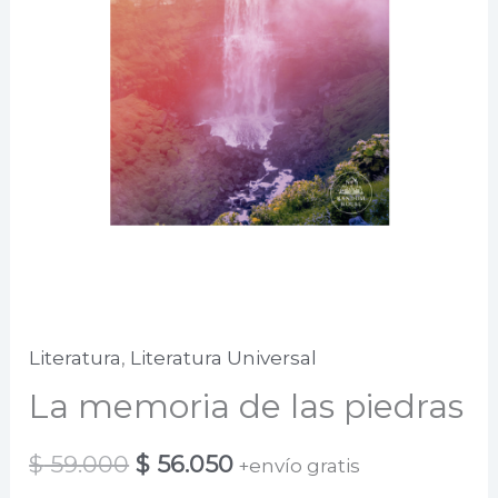
Literatura
,
Literatura Universal
La memoria de las piedras
El
El
$
59.000
$
56.050
+envío gratis