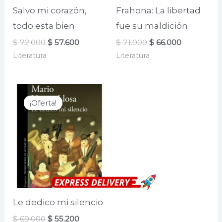
Salvo mi corazón,
Frahona: La libertad
todo esta bien
fue su maldición
El
El
El
El
$
72.000
$
57.600
$
71.000
$
66.000
precio
precio
precio
precio
Literatura
Literatura
original
actual
original
actual
era:
es:
era:
es:
$ 72.000.
$ 57.600.
$ 71.000.
$ 66.000.
¡Oferta!
¡Oferta!
Le dedico mi silencio
El
El
$
69.000
$
55.200