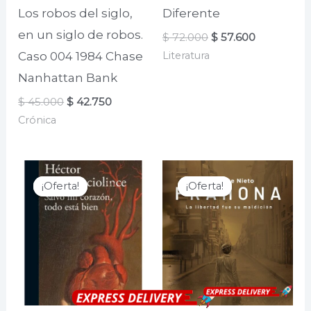
Los robos del siglo,
Diferente
en un siglo de robos.
El
El
$
72.000
$
57.600
precio
precio
Literatura
Caso 004 1984 Chase
original
actual
era:
es:
Nanhattan Bank
$ 72.000.
$ 57.600.
El
El
$
45.000
$
42.750
precio
precio
Crónica
original
actual
era:
es:
$ 45.000.
$ 42.750.
¡Oferta!
¡Oferta!
¡Oferta!
¡Oferta!