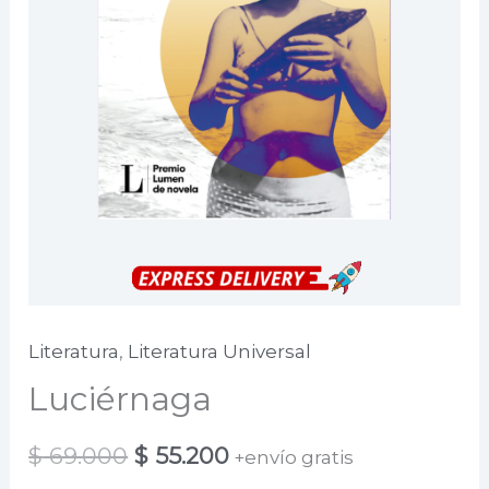
Literatura
,
Literatura Universal
Luciérnaga
El
El
$
69.000
$
55.200
+envío gratis