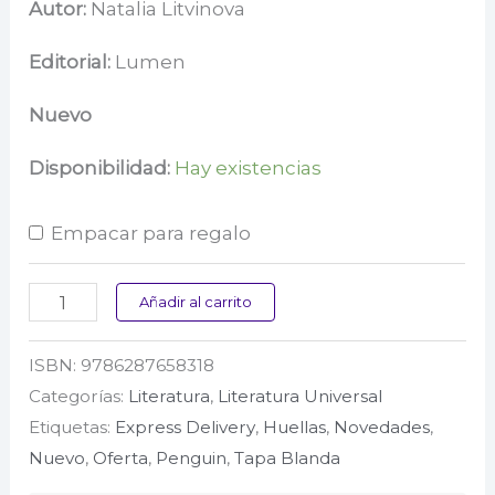
precio
precio
Autor:
Natalia Litvinova
original
actual
Editorial:
Lumen
era:
es:
Nuevo
$ 69.000.
$ 55.200.
Disponibilidad:
Hay existencias
Empacar para regalo
Luciérnaga
Añadir al carrito
cantidad
ISBN:
9786287658318
Categorías:
Literatura
,
Literatura Universal
Etiquetas:
Express Delivery
,
Huellas
,
Novedades
,
Nuevo
,
Oferta
,
Penguin
,
Tapa Blanda