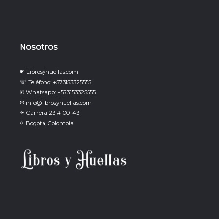
Nosotros
☛ Librosyhuellas.com
☏ Teléfono: +573153325555
✆ Whatsapp: +573153325555
✉ info@librosyhuellas.com
☀ Carrera 23 #100-43
✈ Bogotá, Colombia