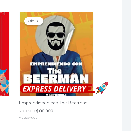
¡Oferta!
¡Oferta!
Emprendiendo con The Beerman
El
El
$
90.500
$
88.000
precio
precio
Autoayuda
original
actual
era:
es:
$ 90.500.
$ 88.000.