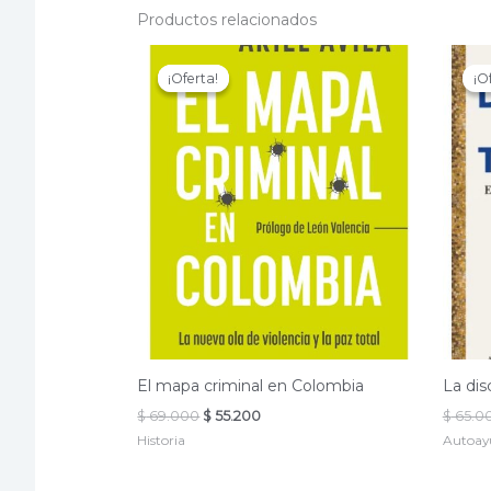
Productos relacionados
¡Oferta!
¡Oferta!
¡O
¡O
El mapa criminal en Colombia
La dis
El
El
$
69.000
$
55.200
$
65.0
precio
precio
Historia
Autoay
original
actual
era:
es:
$ 69.000.
$ 55.200.