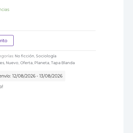
ncias
rito
egorías:
No ficción
,
Sociología
es
,
Nuevo
,
Oferta
,
Planeta
,
Tapa Blanda
nvío: 12/08/2026 - 13/08/2026
o!