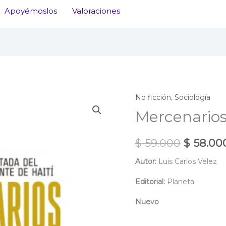
Apoyémoslos
Valoraciones
No ficción
,
Sociología
Mercenario
El
$
59.000
$
58.00
precio
Autor:
Luis Carlos Vélez
original
Editorial:
Planeta
era:
Nuevo
$ 59.000