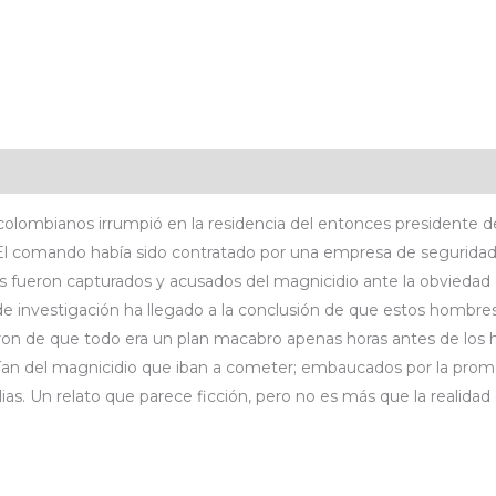
icaciones
Valoraciones (0)
olombianos irrumpió en la residencia del entonces presidente de H
. El comando había sido contratado por una empresa de segurida
res fueron capturados y acusados del magnicidio ante la obviedad 
de investigación ha llegado a la conclusión de que estos hombre
n de que todo era un plan macabro apenas horas antes de los he
an del magnicidio que iban a cometer; embaucados por la prome
ias. Un relato que parece ficción, pero no es más que la realida