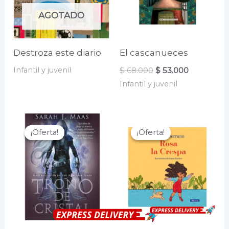
AGOTADO
Destroza este diario
El cascanueces
El
El
Infantil y juvenil
$
68.000
$
53.000
precio
precio
Infantil y juvenil
original
actual
era:
es:
$ 68.000.
$ 53.000.
¡Oferta!
¡Oferta!
¡Oferta!
¡Oferta!