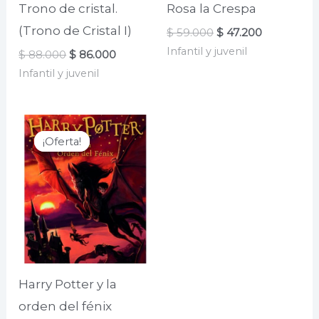
Trono de cristal.
Rosa la Crespa
(Trono de Cristal I)
El
El
$
59.000
$
47.200
precio
precio
Infantil y juvenil
El
El
$
88.000
$
86.000
original
actual
precio
precio
era:
es:
Infantil y juvenil
original
actual
$ 59.000.
$ 47.200.
era:
es:
$ 88.000.
$ 86.000.
¡Oferta!
¡Oferta!
Harry Potter y la
orden del fénix