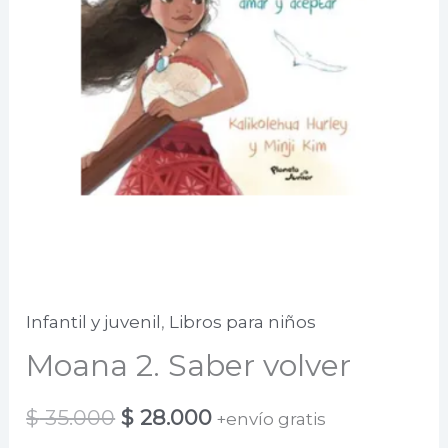
Infantil y juvenil
,
Libros para niños
Moana 2. Saber volver
El
El
$
35.000
$
28.000
+envío gratis