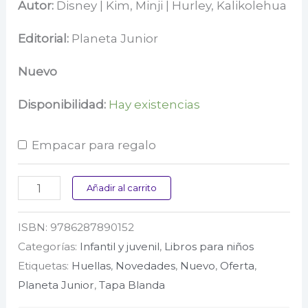
precio
precio
Autor:
Disney | Kim, Minji | Hurley, Kalikolehua
original
actual
Editorial:
Planeta Junior
era:
es:
Nuevo
$ 35.000.
$ 28.000.
Disponibilidad:
Hay existencias
Empacar para regalo
Moana
Añadir al carrito
2.
ISBN:
9786287890152
Saber
Categorías:
Infantil y juvenil
,
Libros para niños
volver
Etiquetas:
Huellas
,
Novedades
,
Nuevo
,
Oferta
,
cantidad
Planeta Junior
,
Tapa Blanda