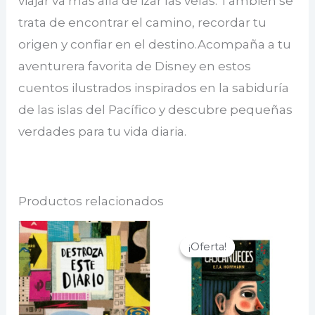
viajar va más allá de izar las velas. También se
trata de encontrar el camino, recordar tu
origen y confiar en el destino.Acompaña a tu
aventurera favorita de Disney en estos
cuentos ilustrados inspirados en la sabiduría
de las islas del Pacífico y descubre pequeñas
verdades para tu vida diaria.
Productos relacionados
¡Oferta!
¡Oferta!