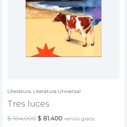
Literatura
,
Literatura Universal
Tres luces
El
El
$
104.000
$
81.400
+envío gratis