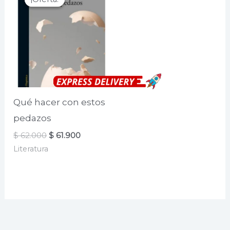
Qué hacer con estos
pedazos
El
El
$
62.000
$
61.900
precio
precio
Literatura
original
actual
era:
es:
$ 62.000.
$ 61.900.