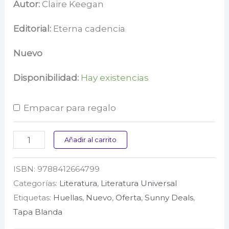
precio
precio
Autor:
Claire Keegan
original
actual
Editorial:
Eterna cadencia
era:
es:
Nuevo
$ 104.000.
$ 81.400.
Disponibilidad:
Hay existencias
Empacar para regalo
Tres
Añadir al carrito
luces
ISBN:
9788412664799
cantidad
Categorías:
Literatura
,
Literatura Universal
Etiquetas:
Huellas
,
Nuevo
,
Oferta
,
Sunny Deals
,
Tapa Blanda