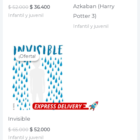
Azkaban (Harry
El
El
$
52.000
$
36.400
precio
precio
Infantil y juvenil
Potter 3)
original
actual
era:
es:
Infantil y juvenil
$ 52.000.
$ 36.400.
¡Oferta!
¡Oferta!
Invisible
El
El
$
65.000
$
52.000
precio
precio
Infantil y juvenil