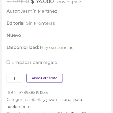
El
El
$
79.900
$
74.000
+envío gratis
precio
precio
Autor:
Jasmín Martínez
original
actual
Editorial:
Sin Fronteras
era:
es:
Nuevo
$ 79.900.
$ 74.000.
Disponibilidad:
Hay existencias
Empacar para regalo
Trilogía
Añadir al carrito
Corazón
ISBN:
9789585191235
3.
Categorías:
Infantil y juvenil
,
Libros para
Corazón
adolescentes
de