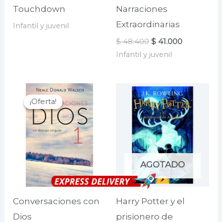
Touchdown
Narraciones
Extraordinarias
Infantil y juvenil
El
El
$
48.400
$
41.000
precio
precio
Infantil y juvenil
original
actual
era:
es:
$ 48.400.
$ 41.000.
¡Oferta!
¡Oferta!
AGOTADO
Conversaciones con
Harry Potter y el
Dios
prisionero de