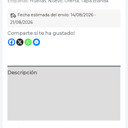
Etiquetas:
Huellas
,
Nuevo
,
Oferta
,
Tapa Blanda
fuego
cantidad
Fecha estimada del envío: 14/08/2026 -
21/08/2026
Comparte si te ha gustado!
Descripción
Información adicional
Especificaciones
Valoraciones (0)